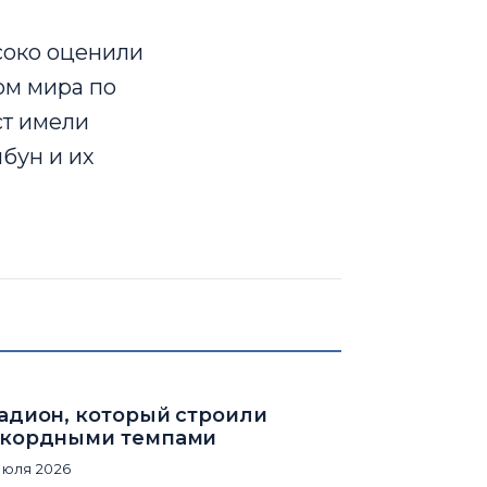
соко оценили
ом мира по
ст имели
бун и их
адион, который строили
кордными темпами
июля 2026