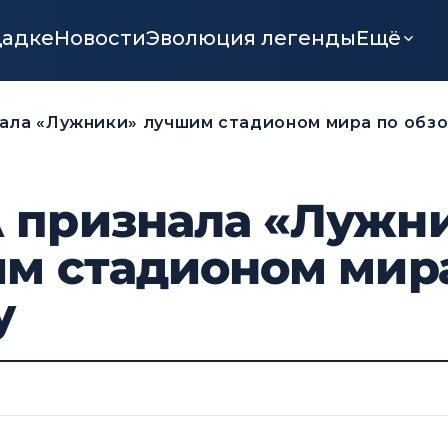
щадке
Новости
Эволюция легенды
Ещё
ла «Лужники» лучшим стадионом мира по обз
признала «Лужн
м стадионом мир
у