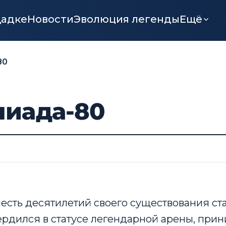
щадке
Новости
Эволюция легенды
Ещё
80
иада-80
шесть десятилетий своего существования ст
ердился в статусе легендарной арены, при