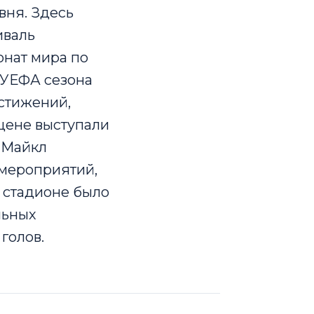
вня. Здесь
иваль
онат мира по
а УЕФА сезона
остижений,
цене выступали
и Майкл
 мероприятий,
 стадионе было
льных
голов.