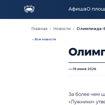
Афиша
О пло
Главная
›
Новости
›
Олимпиада-
Все новости
Олимп
19 июня 2026
За более чем 
«Лужники» утв