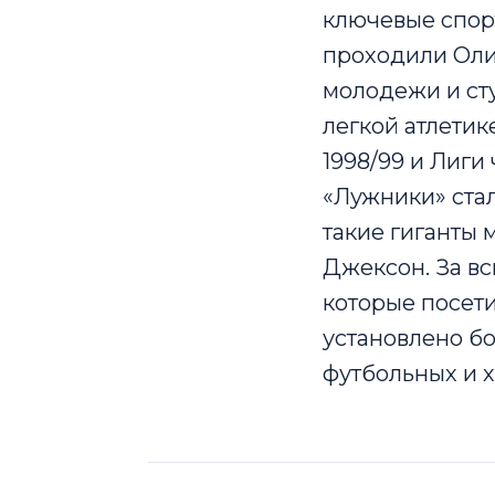
ключевые спор
проходили Оли
молодежи и ст
легкой атлетик
1998/99 и Лиг
«Лужники» ста
такие гиганты 
Джексон. За в
которые посет
установлено бо
футбольных и х