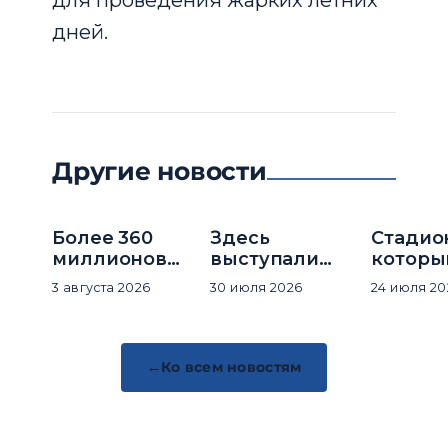
для проведения жарких летних
дней.
Другие новости
Более 360
Здесь
Стадио
миллионов
выступали
которы
посетителей
мировые
строил
3 августа 2026
30 июля 2026
24 июля 20
за историю
суперзвёзды
рекор
комплекса
темпам
Ко всем новостям