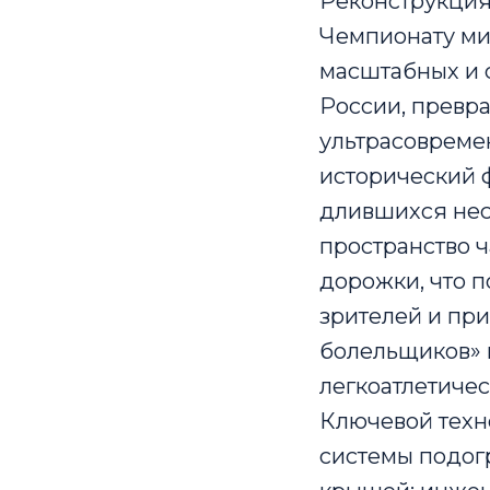
Реконструкция
Чемпионату мир
масштабных и 
России, превра
ультрасовремен
исторический ф
длившихся нес
пространство ч
дорожки, что п
зрителей и при
болельщиков» и
легкоатлетичес
Ключевой техн
системы подогр