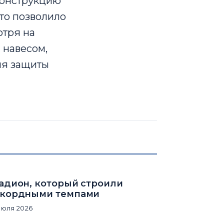
конструкцию
то позволило
отря на
 навесом,
ля защиты
адион, который строили
кордными темпами
июля 2026