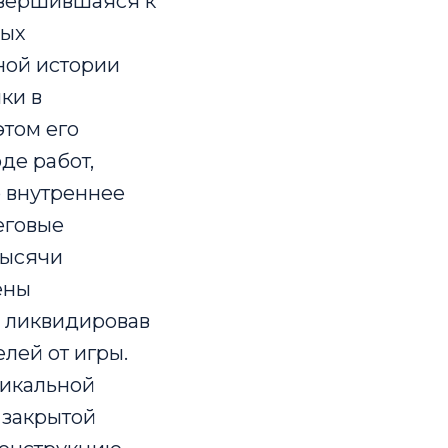
авершившаяся к
мых
ной истории
ки в
этом его
де работ,
 внутреннее
еговые
тысячи
ены
е ликвидировав
лей от игры.
никальной
 закрытой