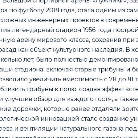
 Большой спортивной арены «Лужники», з
а по футболу 2018 года, стала одним из са
сложных инженерных проектов в современ
тив легендарный стадион 1956 года построй
ную арену мирового класса, сохранив при 
асад как объект культурного наследия. В хо
колько лет, было полностью демонтировано
аши стадиона, включая старые трибуны и б
озволило увеличить вместимость с 78 до 81 
близить трибуны к полю, создав эффект «ст
 улучшив обзор для каждого гостя, а такж
кие дорожки, которые ранее отдаляли зрите
ологической инновацией стало создание у
ева и вентиляции натурального газона под