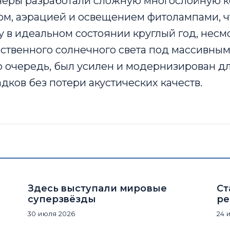
еры разработали сложную многослойную 
ом, аэрацией и освещением фитолампами, ч
у в идеальном состоянии круглый год, несм
ественного солнечного света под массивным
ю очередь, был усилен и модернизирован д
адков без потери акустических качеств.
Здесь выступали мировые
Ст
суперзвёзды
ре
30 июля 2026
24 