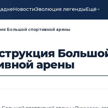
щадке
Новости
Эволюция легенды
Ещё
ия Большой спортивной арены
струкция Большо
ивной арены