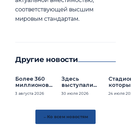
актуальной вместимостью,
соответствующей высшим
мировым стандартам.
Другие новости
Более 360
Здесь
Стадио
миллионов
выступали
которы
посетителей
мировые
строил
3 августа 2026
30 июля 2026
24 июля 20
за историю
суперзвёзды
рекор
комплекса
темпам
Ко всем новостям