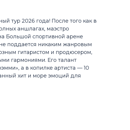
й тур 2026 года! После того как в
полных аншлагах, маэстро
 на Большой спортивной арене
 не поддается никаким жанровым
уозным гитаристом и продюсером,
ыми гармониями. Его талант
эмми», а в копилке артиста — 10
анный хит и море эмоций для