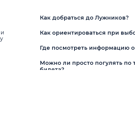
Как добраться до Лужников?
 и
Как ориентироваться при выбо
у
Где посмотреть информацию о 
Можно ли просто погулять по 
билета?
Что еще можно делать в Лужни