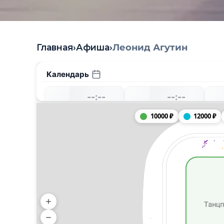
Главная
›
Афиша
›
Леонид Агутин
Календарь
--:--
--:--
--
--
--
-------, --
-------, --
10000
₽
12000
₽