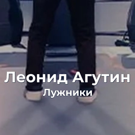
Леонид Агутин
Лужники