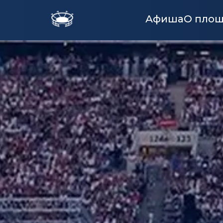
Афиша
О пло