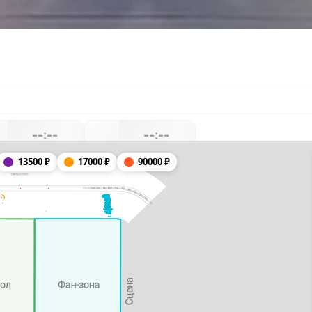
--:--
--:--
--
-------, --
-------, --
13500
₽
17000
₽
90000
₽