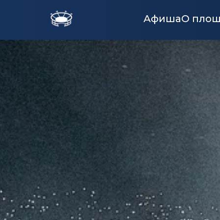
Афиша
О пло