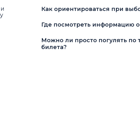
 и
Как ориентироваться при выбо
у
Где посмотреть информацию о 
Можно ли просто погулять по 
билета?
Что еще можно делать в Лужни