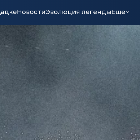
щадке
Новости
Эволюция легенды
Ещё