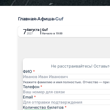
Главная
›
Афиша
›
Guf
7
Августа
Guf
2027
Начало в
19:00
Не расстраивайтесь! Оставьт
ФИО
*
Укажите фамилию и имя полностью. Отчество — при 
Телефон
*
Email
*
Количество билетов
*